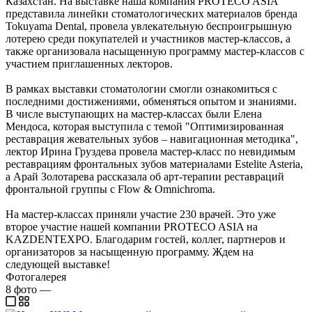
Казахстан. На выставке наша компания PROTECO ASIA
представила линейки стоматологических материалов бренда
Tokuyama Dental, провела увлекательную беспроигрышную
лотерею среди покупателей и участников мастер-классов, а
также организовала насыщенную программу мастер-классов с
участием приглашенных лекторов.
В рамках выставки стоматологии смогли ознакомиться с
последними достижениями, обменяться опытом и знаниями.
В числе выступающих на мастер-классах были Елена
Мендоса, которая выступила с темой "Оптимизированная
реставрация жевательных зубов – навигационная методика",
лектор Ирина Груздева провела мастер-класс по невидимым
реставрациям фронтальных зубов материалами Estelite Asteria,
а Арай Золотарева рассказала об арт-терапии реставраций
фронтальной группы с Flow & Omnichroma.
На мастер-классах приняли участие 230 врачей. Это уже
второе участие нашей компании PROTECO ASIA на
KAZDENTEXPO. Благодарим гостей, коллег, партнеров и
организаторов за насыщенную программу. Ждем на
следующей выставке!
Фотогалерея
8
фото
—