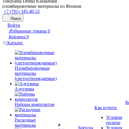
Tokuyama Dental Kazakhstan
пломбировочные материалы из Японии
+7 (701) 345-40-32
Поиск
Войти
Избранные товары
0
Корзина
0
Каталог
Пломбировочные
материалы
(светоотверждаемые)
Адгезивы
К
Наборы композитов
Как купить
Условия
Расходные
оплаты
материалы
Бренды
Условия