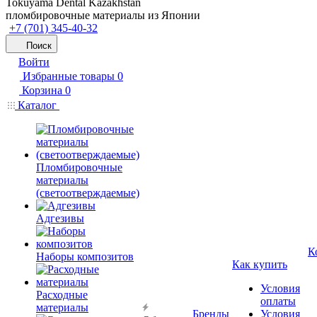
Tokuyama Dental Kazakhstan
пломбировочные материалы из Японии
+7 (701) 345-40-32
Поиск
Войти
Избранные товары
0
Корзина
0
Каталог
Пломбировочные
материалы
(светоотверждаемые)
Адгезивы
К
Наборы композитов
Как купить
Условия
Расходные
оплаты
материалы
Бренды
Условия