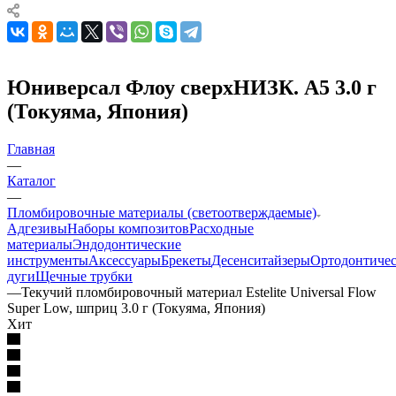
Юниверсал Флоу сверхНИЗК. A5 3.0 г
(Токуяма, Япония)
Главная
—
Каталог
—
Пломбировочные материалы (светоотверждаемые)
Адгезивы
Наборы композитов
Расходные
материалы
Эндодонтические
инструменты
Аксессуары
Брекеты
Десенситайзеры
Ортодонтиче
дуги
Щечные трубки
—
Текучий пломбировочный материал Estelite Universal Flow
Super Low, шприц 3.0 г (Токуяма, Япония)
Хит