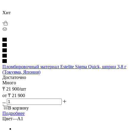
Хит
Пломбировочный материал Estelite Sigma Quick, шприц 3,8 г
(Токуяма, Япония)
Достаточно
Много
₸
21 900
/шт
от
₸ 21 900
В корзину
Подробнее
Цвет
—
A1