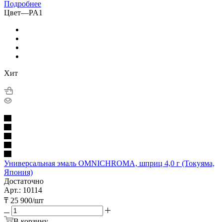
Подробнее
Цвет
—
PA1
Хит
Универсальная эмаль OMNICHROMA, шприц 4,0 г (Токуяма,
Япония)
Достаточно
Арт.: 10114
₸
25 900
/шт
В корзину