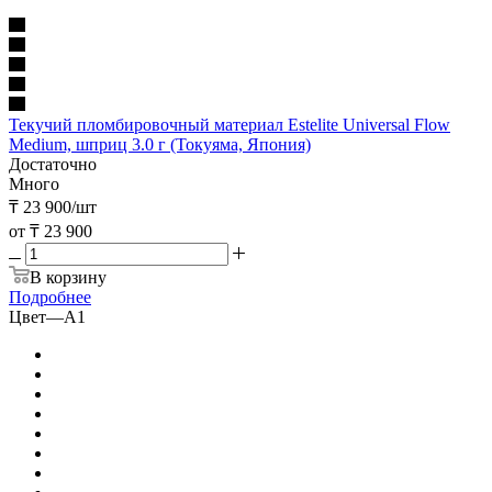
Текучий пломбировочный материал Estelite Universal Flow
Medium, шприц 3.0 г (Токуяма, Япония)
Достаточно
Много
₸
23 900
/шт
от
₸ 23 900
В корзину
Подробнее
Цвет
—
A1