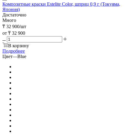
Композитные краски Estelite Color, шприц 0,9 г (Токуяма,
Япония)
Достаточно
Много
₸
32 900
/шт
от
₸ 32 900
В корзину
Подробнее
Цвет
—
Blue