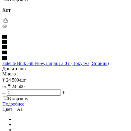
Хит
Estelite Bulk Fill Flow, шприц 3.0 г (Токуяма, Япония)
Достаточно
Много
₸
24 500
/шт
от
₸ 24 500
В корзину
Подробнее
Цвет
—
A1