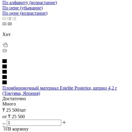
По алфавиту (возрастание)
По цене (убывание)
По цене (возрастание)
Хит
Пломбировочный материал Estelite Posterior, шприц 4,2 г
(Токуяма, Япония)
Достаточно
Много
₸
25 500
/шт
от
₸ 25 500
В корзину