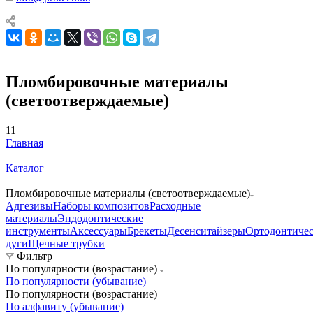
Пломбировочные материалы
(светоотверждаемые)
11
Главная
—
Каталог
—
Пломбировочные материалы (светоотверждаемые)
Адгезивы
Наборы композитов
Расходные
материалы
Эндодонтические
инструменты
Аксессуары
Брекеты
Десенситайзеры
Ортодонтиче
дуги
Щечные трубки
Фильтр
По популярности (возрастание)
По популярности (убывание)
По популярности (возрастание)
По алфавиту (убывание)