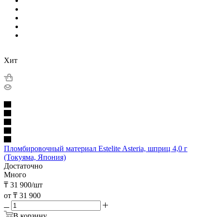
Хит
Пломбировочный материал Estelite Asteria, шприц 4,0 г
(Токуяма, Япония)
Достаточно
Много
₸
31 900
/шт
от
₸ 31 900
В корзину