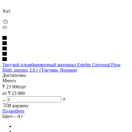
Хит
Текучий пломбировочный материал Estelite Universal Flow
High, шприц 3.0 г (Токуяма, Япония)
Достаточно
Много
₸
23 900
/шт
от
₸ 23 900
В корзину
Подробнее
Цвет
—
A1