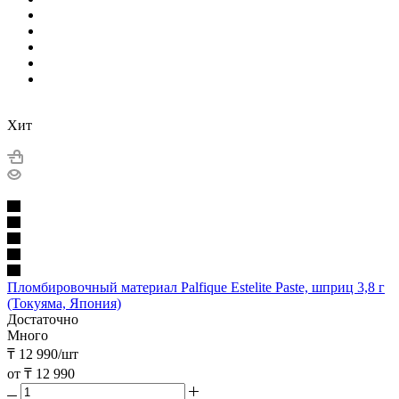
Хит
Пломбировочный материал Palfique Estelite Paste, шприц 3,8 г
(Токуяма, Япония)
Достаточно
Много
₸
12 990
/шт
от
₸ 12 990