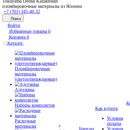
Tokuyama Dental Kazakhstan
пломбировочные материалы из Японии
+7 (701) 345-40-32
Поиск
Войти
Избранные товары
0
Корзина
0
Каталог
Пломбировочные
материалы
(светоотверждаемые)
Адгезивы
К
Наборы композитов
Как купить
Условия
Расходные
оплаты
материалы
Бренды
Условия