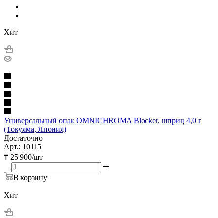
Хит
Универсальный опак OMNICHROMA Blocker, шприц 4,0 г
(Токуяма, Япония)
Достаточно
Арт.: 10115
₸
25 900
/шт
В корзину
Хит